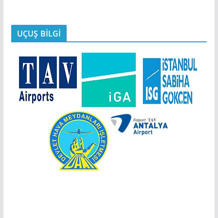
UÇUŞ BİLGİ