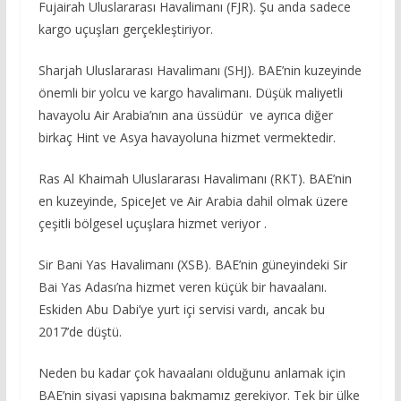
Fujairah Uluslararası Havalimanı (FJR). Şu anda sadece
kargo uçuşları gerçekleştiriyor.
Sharjah Uluslararası Havalimanı (SHJ). BAE’nin kuzeyinde
önemli bir yolcu ve kargo havalimanı. Düşük maliyetli
havayolu Air Arabia’nın ana üssüdür ve ayrıca diğer
birkaç Hint ve Asya havayoluna hizmet vermektedir.
Ras Al Khaimah Uluslararası Havalimanı (RKT). BAE’nin
en kuzeyinde, SpiceJet ve Air Arabia dahil olmak üzere
çeşitli bölgesel uçuşlara hizmet veriyor .
Sir Bani Yas Havalimanı (XSB). BAE’nin güneyindeki Sir
Bai Yas Adası’na hizmet veren küçük bir havaalanı.
Eskiden Abu Dabi’ye yurt içi servisi vardı, ancak bu
2017’de düştü.
Neden bu kadar çok havaalanı olduğunu anlamak için
BAE’nin siyasi yapısına bakmamız gerekiyor. Tek bir ülke