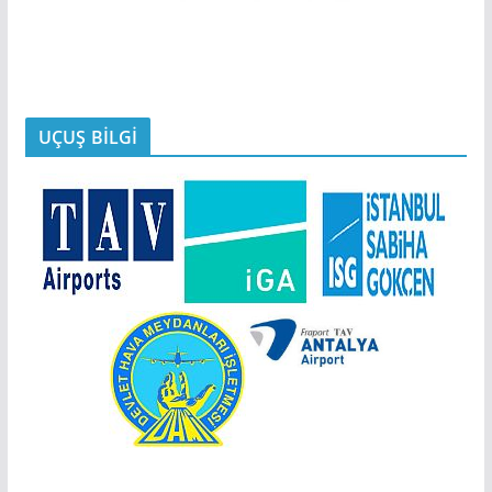
UÇUŞ BİLGİ