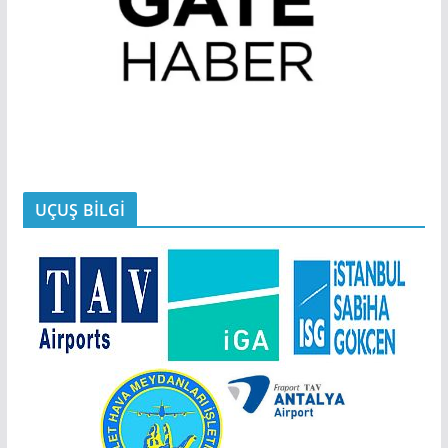
UÇUŞ BİLGİ