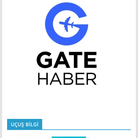
UÇUŞ BİLGİ