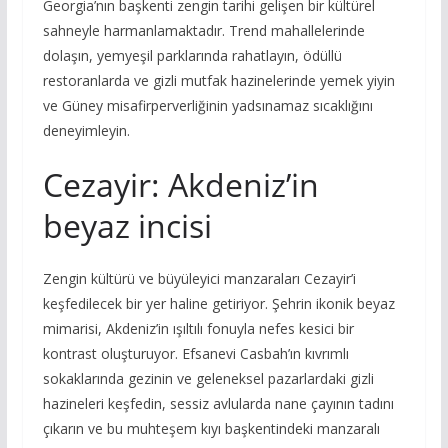
Georgia’nın başkenti zengin tarihi gelişen bir kültürel
sahneyle harmanlamaktadır. Trend mahallelerinde
dolaşın, yemyeşil parklarında rahatlayın, ödüllü
restoranlarda ve gizli mutfak hazinelerinde yemek yiyin
ve Güney misafirperverliğinin yadsınamaz sıcaklığını
deneyimleyin.
Cezayir: Akdeniz’in
beyaz incisi
Zengin kültürü ve büyüleyici manzaraları Cezayir’i
keşfedilecek bir yer haline getiriyor. Şehrin ikonik beyaz
mimarisi, Akdeniz’in ışıltılı fonuyla nefes kesici bir
kontrast oluşturuyor. Efsanevi Casbah’ın kıvrımlı
sokaklarında gezinin ve geleneksel pazarlardaki gizli
hazineleri keşfedin, sessiz avlularda nane çayının tadını
çıkarın ve bu muhteşem kıyı başkentindeki manzaralı