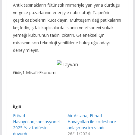
Antik tapınakların fütüristik mimariyle yan yana durduğu
ve gece pazarlarının enerjiyle nabız attığı Taipei’nin
çeşitli cazibelerini kucaklayın. Muhteşem dağ patikalarını
keşfedin, şifalı kaplıcalarda ıslanın ve efsanevi sokak
yemeği kültürünün tadını çıkarın. Geleneksel Çin
mirasının son teknoloji yeniliklerle buluştuğu adayı
deneyimleyin.
Gidiş
1 Misafir
Ekonomi
İlgili
Etihad
Air Astana, Etihad
Havayolları,sansasyonel
Havayolları ile codeshare
2025 Yaz tarifesini
anlaşması imzaladı
duyurdu.
26/11/2024