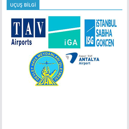
UÇUŞ BİLGİ