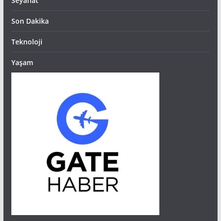
Seyahat
Son Dakika
Teknoloji
Yaşam