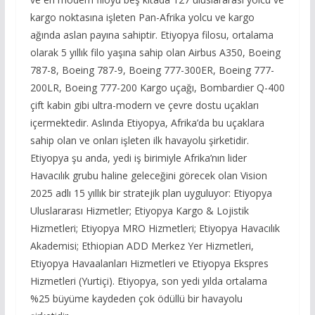
kargo noktasına işleten Pan-Afrika yolcu ve kargo
ağında aslan payına sahiptir. Etiyopya filosu, ortalama
olarak 5 yıllık filo yaşına sahip olan Airbus A350, Boeing
787-8, Boeing 787-9, Boeing 777-300ER, Boeing 777-
200LR, Boeing 777-200 Kargo uçağı, Bombardier Q-400
çift kabin gibi ultra-modern ve çevre dostu uçakları
içermektedir. Aslında Etiyopya, Afrika’da bu uçaklara
sahip olan ve onları işleten ilk havayolu şirketidir.
Etiyopya şu anda, yedi iş birimiyle Afrika’nın lider
Havacılık grubu haline geleceğini görecek olan Vision
2025 adlı 15 yıllık bir stratejik plan uyguluyor: Etiyopya
Uluslararası Hizmetler; Etiyopya Kargo & Lojistik
Hizmetleri; Etiyopya MRO Hizmetleri; Etiyopya Havacılık
Akademisi; Ethiopian ADD Merkez Yer Hizmetleri,
Etiyopya Havaalanları Hizmetleri ve Etiyopya Ekspres
Hizmetleri (Yurtiçi). Etiyopya, son yedi yılda ortalama
%25 büyüme kaydeden çok ödüllü bir havayolu