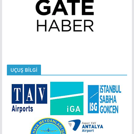
UÇUŞ BİLGİ