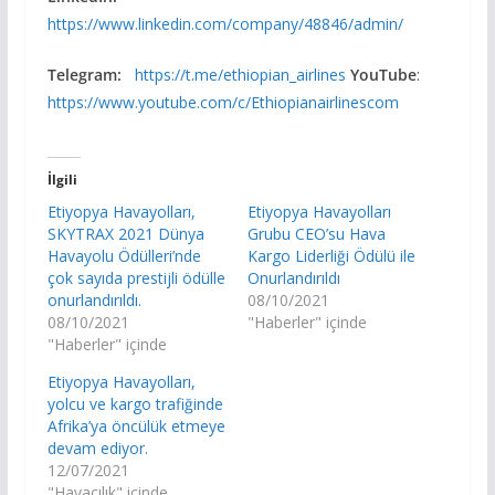
https://www.linkedin.com/company/48846/admin/
Telegram:
https://t.me/ethiopian_airlines
YouTube
:
https://www.youtube.com/c/Ethiopianairlinescom
İlgili
Etiyopya Havayolları,
Etiyopya Havayolları
SKYTRAX 2021 Dünya
Grubu CEO’su Hava
Havayolu Ödülleri’nde
Kargo Liderliği Ödülü ile
çok sayıda prestijli ödülle
Onurlandırıldı
onurlandırıldı.
08/10/2021
08/10/2021
"Haberler" içinde
"Haberler" içinde
Etiyopya Havayolları,
yolcu ve kargo trafiğinde
Afrika’ya öncülük etmeye
devam ediyor.
12/07/2021
"Havacılık" içinde