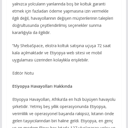
yalnızca yolcuların yanlarında boş bir koltuk garanti
etmek için fazladan ödeme yapmasına izin vermekle
ilgili değil, havayollarının değişen müşterilerinin talepleri
doğrultusunda çeşitlendirilmiş seçenekler sunma
kararlığıyla da ilgilidir.
‘’My ShebaSpace, ekstra koltuk satışına uçuşa 72 saat
kala açılmaktadır ve Etiyopya web sitesi ve mobil
uygulaması üzerinden kolaylıkla erişilebilir.
Editör Notu
Etiyopya Havayolları Hakkında
Etiyopya Havayolları, Afrika’da en hızlı büyüyen havayolu
şirketidir. Yetmiş beş yıllık operasyonunda Etiyopya,
verimlilik ve operasyonel başarıda rakipsiz, kıtanın önde
gelen taşıyıcılarından biri haline geldi. Etiyopya, en genç
ve en modern filoyu beş kıtada 127 uluslararası yolcu ve