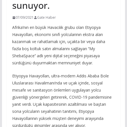
sunuyor.
07/09/2021
Gate Haber
Afrika’nın en büyük Havacılık grubu olan Etiyopya
Havayolları, ekonomi sınıfı yolcularının ekstra alan
kazanmak ve rahatlamak için, uçakta bir veya daha
fazla boş koltuk satın almalarını sağlayan ‘’My
ShebaSpace’’ adlı yeni dijital seçeneğini piyasaya
sürdüğünü duyurmaktan memnuniyet duyar.
Etiyopya Havayolları, ultra-modern Addis Ababa Bole
Uluslararası Havalimanı’nda ve uçak içinde, sosyal
mesafe ve sanitasyon önlemleri uygulayan yolcu
güvenliği yönergeleri getirerek, COVID-19 pandemisine
yanıt verdi. Uçak kapasitesinin azaltılması ve baştan
sona yolcuların seyahatinin tanıtımı, Etiyopya
Havayollarının yüksek müşteri deneyimi arayışında
sürdürdüğü girişimler arasında yer alıyor.