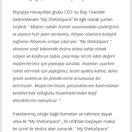
Etiyopya Havayolları grubu CEO ‘su Bay Tewolde
GebreMariam ‘’My ShebaSpace’’ ile ilgili olarak şunları
söyledi: ‘’
Müşteri odaklı hizmet sunumundaki çevikliğimiz
ve pazara hızlı yanıt vermemiz, ihtiyacı olanlara kolaylık
sağlama ihtiyacını ortaya çıkarıyor. ‘’My ShebaSpace ‘’,
ekonomi sınıfı kabininde ekstra alana sahip olmak
isteyen ve konforun tadını çıkarmayı tercih eden değerli
müşterilerimiz için piyasaya sürüldü. İnsanları uçarken
rahat ettirmek için yaptığımız, bizim ayakta kalma, daha
iyisini sunma ve ön planda olma arzumuzun bir
belirtisidir. Müşterilerimizin, yolculuklarının kontrolünün
kendilerinde olduğunu hissetmelerinden keyif
alacaklarına inanıyoruz.
’’.
Paketlenmiş isteğe bağlı hizmetler ve tahmine dayalı
zeka ile ‘’My ShebaSpace’’, 30 US$’dan başlayan makul
bir ücret ile ekstra alan sunacak. ‘’ My ShebaSpace’’