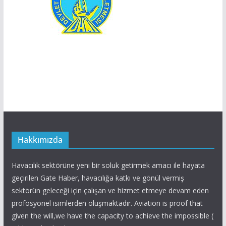
Hakkımızda
Havacılık sektörüne yeni bir soluk getirmek amacı ile hayata
geçirilen Gate Haber, havacılığa katkı ve gönül vermiş
sektörün geleceği için çalışan ve hizmet etmeye devam eden
profosyonel isimlerden oluşmaktadır. Aviation is proof that
given the will,we have the capacity to achieve the impossible (