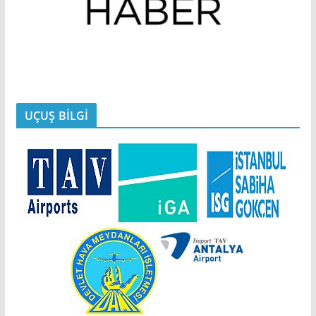
UÇUŞ BİLGİ