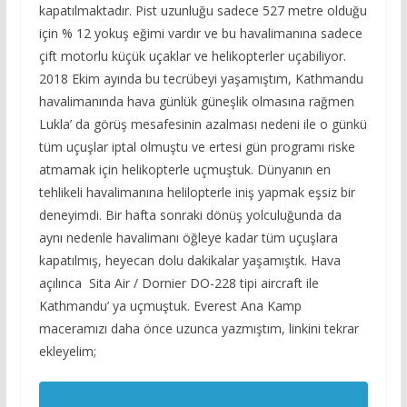
kapatılmaktadır. Pist uzunluğu sadece 527 metre olduğu
için % 12 yokuş eğimi vardır ve bu havalimanına sadece
çift motorlu küçük uçaklar ve helikopterler uçabiliyor.
2018 Ekim ayında bu tecrübeyi yaşamıştım, Kathmandu
havalimanında hava günlük güneşlik olmasına rağmen
Lukla’ da görüş mesafesinin azalması nedeni ile o günkü
tüm uçuşlar iptal olmuştu ve ertesi gün programı riske
atmamak için helikopterle uçmuştuk. Dünyanın en
tehlikeli havalimanına helilopterle iniş yapmak eşsiz bir
deneyimdi. Bir hafta sonraki dönüş yolculuğunda da
aynı nedenle havalimanı öğleye kadar tüm uçuşlara
kapatılmış, heyecan dolu dakikalar yaşamıştık. Hava
açılınca Sita Air / Dornier DO-228 tipi aircraft ile
Kathmandu’ ya uçmuştuk. Everest Ana Kamp
maceramızı daha önce uzunca yazmıştım, linkini tekrar
ekleyelim;