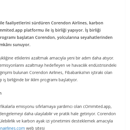
ile faaliyetlerini sürdüren Corendon Airlines, karbon
ited.app platformu ile iş birliği yapıyor. İş birliği
programı başlatan Corendon, yolcularına seyahatlerinden
imkânı sunuyor.
liğine etkilerini azaltmak amacıyla yeni bir adım daha atıyor.
emisyonlarını azaltmayı hedefleyen ve havacılık endüstrisindeki
rişimi bulunan Corendon Airlines, Fibabanka’nın iştiraki olan
ş birliğinde bir iklim programı başlatıyor.
m
tifikalarla emisyonu sıfırlamaya yardımcı olan cOmmited.app,
i dengelemeyi daha ulaşılabilir ve pratik hale getiriyor. Corendon
lebilirlik ve karbon ayak izi yönetimini desteklemek amacıyla
airlines.com
web sitesi