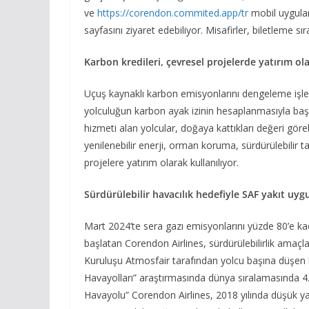
ve
https://corendon.commited.app/tr
mobil uygulama
sayfasını ziyaret edebiliyor. Misafirler, biletleme 
Karbon kredileri, çevresel projelerde yatırım ola
Uçuş kaynaklı karbon emisyonlarını dengeleme işlem
yolculuğun karbon ayak izinin hesaplanmasıyla başla
hizmeti alan yolcular, doğaya kattıkları değeri göre
yenilenebilir enerji, orman koruma, sürdürülebilir t
projelere yatırım olarak kullanılıyor.
Sürdürülebilir havacılık hedefiyle SAF yakıt uyg
Mart 2024’te sera gazı emisyonlarını yüzde 80’e kad
başlatan Corendon Airlines, sürdürülebilirlik amaçl
Kuruluşu Atmosfair tarafından yolcu başına düşen
Havayolları” araştırmasında dünya sıralamasında 4.’l
Havayolu” Corendon Airlines, 2018 yılında düşük yak