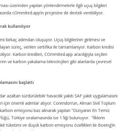
sı üzerinden yapılan yönlendirmelerle ilgili uçuş bilgileri
sırasında cOmmited.app’ın projesine de destek verebiliyor.
rak kullanılıyor
i birkaç adımdan oluşuyor. Uçuş bilgilerinin girilmesi ve
yan süreç, verilen sertifika ile tamamlanıyor. Karbon kredisi
biliyor. Karbon kredileri, COmmited.app aracılığıyla seçilen
arım ve karbon yakalama teknolojileri gibi alanlarda çevresel
ulamasını başlattı
ar azaltan sürdürülebilir havacılık yakıtı SAF yakıt uygulamasını
arı için önemli adımlar atıyor. Corendon’un, Alman Sivil Toplum
 karbon emisyonu baz alınarak yapılan “Dünyanın En Temiz
üğü, Türkiye sıralamasında ise 1.’liği bulunuyor. “İlklerin
ıt tüketimi ve düşük karbon emisyonu özellikleri ile Boeing’in