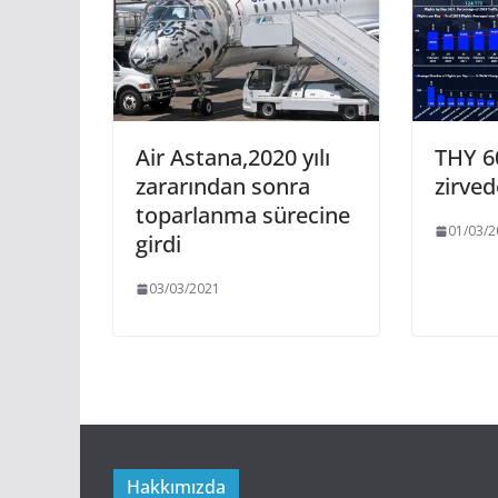
Air Astana,2020 yılı
THY 6
zararından sonra
zirved
toparlanma sürecine
01/03/2
girdi
03/03/2021
Hakkımızda