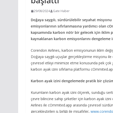
başlattı
29/08/2024
Gate Haber
Doğaya saygılı, sürdürülebilir seyahat misyonu 
emisyonlarının sıfırlanmasına yardımcı olan cOmm
kapsamında karbon nötr bir gelecek için iklim 
kaynaklanan karbon emisyonlarını dengeleme 
Corendon Airlines, karbon emisyonunun iklim değişik
Doğaya saygılı uçuşlar gerçekleştirme misyonu ile 
çevresel etkiyi minimize etme konusunda pek çok gi
karbon ayak izini sıfırlama platformu cOmmited.app i
Karbon ayak izini dengelemede pratik bir çözü
Kurumların karbon ayak izini ölçerek, sunduğu ser
çevre bilincine sahip şirketler için karbon ayak izin
Airlines ile cOmmited.app arasında çevresel sürdürü
gerçekleştirilen iş birliği ile misafirler,
www.corendon