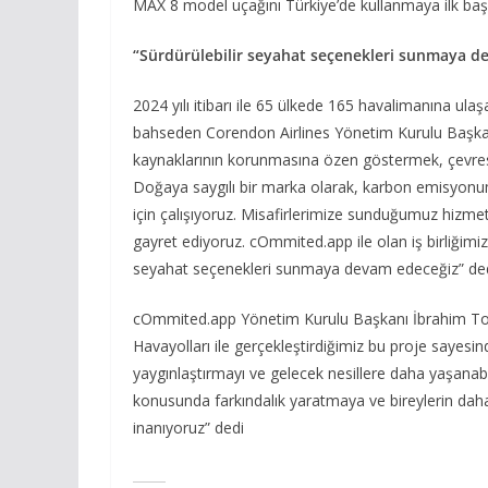
MAX 8 model uçağını Türkiye’de kullanmaya ilk başla
“Sürdürülebilir seyahat seçenekleri sunmaya d
2024 yılı itibarı ile 65 ülkede 165 havalimanına ul
bahseden Corendon Airlines Yönetim Kurulu Başkanı
kaynaklarının korunmasına özen göstermek, çevrese
Doğaya saygılı bir marka olarak, karbon emisyonum
için çalışıyoruz. Misafirlerimize sunduğumuz hizmetl
gayret ediyoruz. cOmmited.app ile olan iş birliğimi
seyahat seçenekleri sunmaya devam edeceğiz” ded
cOmmited.app Yönetim Kurulu Başkanı İbrahim Topra
Havayolları ile gerçekleştirdiğimiz bu proje sayesin
yaygınlaştırmayı ve gelecek nesillere daha yaşanabil
konusunda farkındalık yaratmaya ve bireylerin da
inanıyoruz” dedi