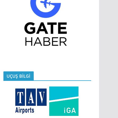
UÇUŞ BİLGİ