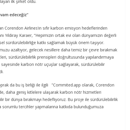
yan ilk şirket oldu.
evam edeceğiz”
aşan Corendon Airlines’ın sıfır karbon emisyon hedeflerinden
 Yıldıray Karaer, “Hepimizin ortak evi olan dünyamızın değerli
l sürdürülebilirliğe katkı sağlamak büyük önem taşıyor.
uzu azaltıyor, gelecek nesillere daha temiz bir çevre bırakmak
eri, sürdürülebilirlik prensipleri doğrultusunda yapılandırmaya
z sayesinde karbon nötr uçuşlar sağlayarak, sürdürülebilir
i.
k da bu iş birliği ile ilgili ”Commited.app olarak, Corendon
de, daha geniş kitlelere ulaşarak karbon nötr hizmetleri
ir bir dünya bırakmayı hedefliyoruz. Bu proje ile sürdürülebilirlik
ha sorumlu tercihler yapmalarına katkıda bulunduğumuza