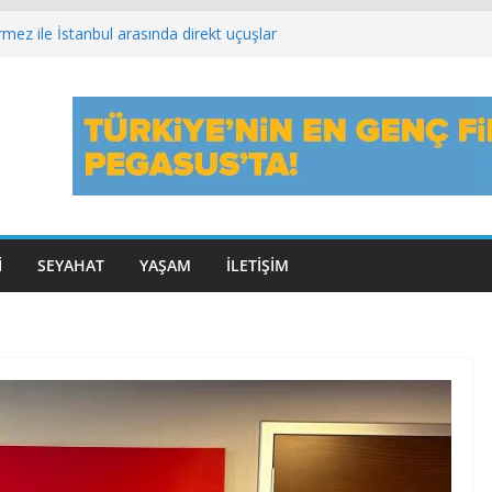
rmez ile İstanbul arasında direkt uçuşlar
anın en dakik ilk 5 hava yolu arasında
ne, IATA Yönetim Kurulu Başkanlığı görevini
tlenecek
ines Düsseldorf’tan Curaçao’ya direkt seferlerini
nd ve Singapore Airlines ortak uçuş ağlarini
İ
SEYAHAT
YAŞAM
İLETİŞİM